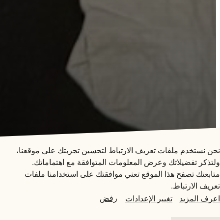
متاحف قطر على الخريطة
الفعاليات
استكشف متاحفنا، ومعارضنا، ومساحاتنا الإبداعية، المنتشرة
نحن نستخدم ملفات تعريف الارتباط لتحسين تجربتك على موقعنا،
في كافة أنحاء قطر، وتعرف على كل جديد. خطط لزيارتك
ولتذكر تفضيلاتك وعرض المعلومات المتوافقة مع اهتماماتك.
الآن أو ابحث عن أحد المرافق أو المواقع على الخريطة.
متابعتك تصفح هذا الموقع تعني موافقتك على استخدامنا ملفات
ورشة
تعريف الارتباط.
المتاحف وصالات العرض والمراكز الإبداعية
رفض
اعرف المزيد
تغيير الإعدادات
جلسة معاينة اللُقى الأثرية
الفن العام