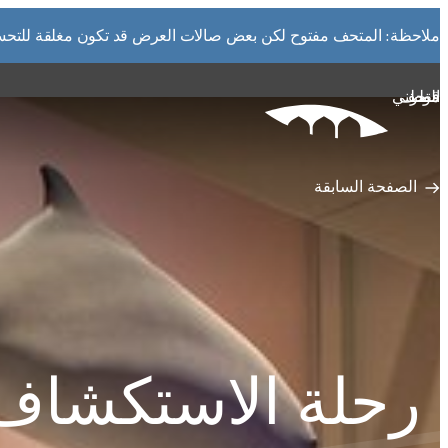
التفاصيل
ملاحظة: المتحف مفتوح لكن بعض صالات العرض قد تكون مغلقة للتحسين
متاحف قطر على الخريطة
استكشف متاحفنا، ومعارضنا، ومساحاتنا الإبداعية، المنتشرة ف
متحف قطر الوطني
وتعرف على كل جديد. خطط لزيارتك الآن أو ابحث عن أحد المر
الخريطة.
المتاحف وصالات العرض والمراكز الإبداعية
الصفحة السابقة
الفن العام
المواقع الأثرية
رحلة الاستكشاف ا