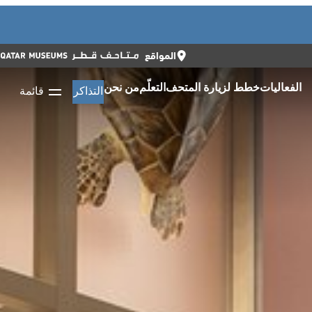
أغلق
أغلق
التذاكر
ENGLISH
المواقع
الفعاليات
خطط لزيارة المتحف
التعلّم
من نحن
التذاكر
قائمة