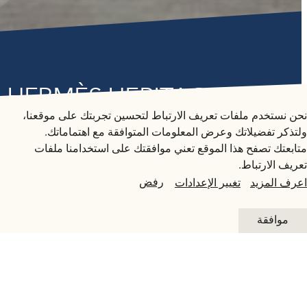
متاحف قطر على الخريطة
معرض HERMÈS HERITAGE:
HARNESSING THE ROOTS
استكشف متاحفنا، ومعارضنا، ومساحاتنا الإبداعية، المنتشرة
نحن نستخدم ملفات تعريف الارتباط لتحسين تجربتك على موقعنا،
في كافة أنحاء قطر، وتعرف على كل جديد. خطط لزيارتك
ولتذكر تفضيلاتك وعرض المعلومات المتوافقة مع اهتماماتك.
الآن أو ابحث عن أحد المرافق أو المواقع على الخريطة.
متابعتك تصفح هذا الموقع تعني موافقتك على استخدامنا ملفات
المعرض السابق
تعريف الارتباط.
المتاحف وصالات العرض والمراكز الإبداعية
رفض
اعرف المزيد
تغيير الإعدادات
الفن العام
التفاصيل
موافقة
المواقع الأثرية
4 مارس - 1 أبريل 2023