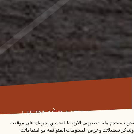
متاحف قطر على الخريطة
HERMÈS HERITAGE: IN
MOTION
استكشف متاحفنا، ومعارضنا، ومساحاتنا الإبداعية، المنتشرة
نحن نستخدم ملفات تعريف الارتباط لتحسين تجربتك على موقعنا،
في كافة أنحاء قطر، وتعرف على كل جديد. خطط لزيارتك
ولتذكر تفضيلاتك وعرض المعلومات المتوافقة مع اهتماماتك.