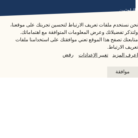
متاحف قطر على الخريطة
الباحثون
المجلس: مكان الالتقاء
استكشف متاحفنا، ومعارضنا، ومساحاتنا الإبداعية، المنتشرة
نحن نستخدم ملفات تعريف الارتباط لتحسين تجربتك على موقعنا،
في كافة أنحاء قطر، وتعرف على كل جديد. خطط لزيارتك
ولتذكر تفضيلاتك وعرض المعلومات المتوافقة مع اهتماماتك.
الآن أو ابحث عن أحد المرافق أو المواقع على الخريطة.
متابعتك تصفح هذا الموقع تعني موافقتك على استخدامنا ملفات
المعرض السابق
تعريف الارتباط.
المتاحف وصالات العرض والمراكز الإبداعية
رفض
اعرف المزيد
تغيير الإعدادات
الفن العام
التفاصيل
موافقة
المواقع الأثرية
20 نوفمبر 2022 - 31 مارس 2023
يستكشف هذا المعرض، الذي تقدمه مؤسسة
كارافان إيرث، ما يمثله المجلس التقليدي.