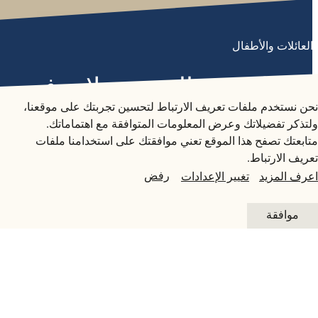
العائلات والأطفال
متاحف قطر على الخريطة
حكايات بقر البحر: رحلات في
مروج الأعماق
استكشف متاحفنا، ومعارضنا، ومساحاتنا الإبداعية، المنتشرة
نحن نستخدم ملفات تعريف الارتباط لتحسين تجربتك على موقعنا،
في كافة أنحاء قطر، وتعرف على كل جديد. خطط لزيارتك
ولتذكر تفضيلاتك وعرض المعلومات المتوافقة مع اهتماماتك.
الآن أو ابحث عن أحد المرافق أو المواقع على الخريطة.
متابعتك تصفح هذا الموقع تعني موافقتك على استخدامنا ملفات
المعرض السابق
تعريف الارتباط.
المتاحف وصالات العرض والمراكز الإبداعية
رفض
اعرف المزيد
تغيير الإعدادات
الفن العام
التفاصيل
موافقة
المواقع الأثرية
10 يونيو - 1 سبتمبر 2021