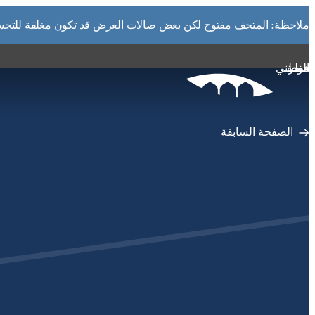
التفاصيل
ملاحظة: المتحف مفتوح لكن بعض صالات العرض قد تكون مغلقة للتحسين
متاحف قطر على الخريطة
استكشف متاحفنا، ومعارضنا، ومساحاتنا الإبداعية، المنتشرة ف
متحف قطر الوطني
وتعرف على كل جديد. خطط لزيارتك الآن أو ابحث عن أحد المر
الخريطة.
المتاحف وصالات العرض والمراكز الإبداعية
الصفحة السابقة
الفن العام
المواقع الأثرية