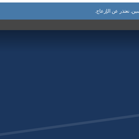
. نعتذر عن الإزعاج.
ي كافة أنحاء قطر،
افق أو المواقع على