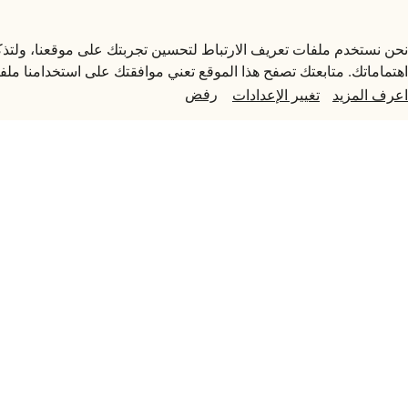
اعرف أكثر عن متاحف قطر، وما
تقدمه، وكيفية المشاركة
نحن نستخدم ملفات تعريف الارتباط لتحسين تجربتك على موقعنا، ولتذ
يمكن أن يؤدي إيقاف تشغيل بعض هذه الملفات إلى توقف الوظائف ذات
اهتماماتك. متابعتك تصفح هذا الموقع تعني موافقتك على استخدامنا ملفا
تفضيلاتك في أي وقت
رفض
اعرف المزيد
تغيير الإعدادات
اعرف المزيد
اكتشف إر
من القطع
وروح الجم
قطر.