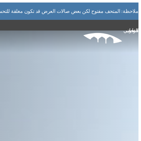
التفاصيل
ملاحظة: المتحف مفتوح لكن بعض صالات العرض قد تكون مغلقة للتحسين
متاحف قطر على الخريطة
استكشف متاحفنا، ومعارضنا، ومساحاتنا الإبداعية، المنتشرة ف
متحف قطر الوطني
وتعرف على كل جديد. خطط لزيارتك الآن أو ابحث عن أحد المر
الخريطة.
المتاحف وصالات العرض والمراكز الإبداعية
الفن العام
المواقع الأثرية