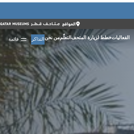
أغلق
أغلق
التذاكر
ENGLISH
المواقع
الفعاليات
خطط لزيارة المتحف
التعلّم
من نحن
التذاكر
قائمة