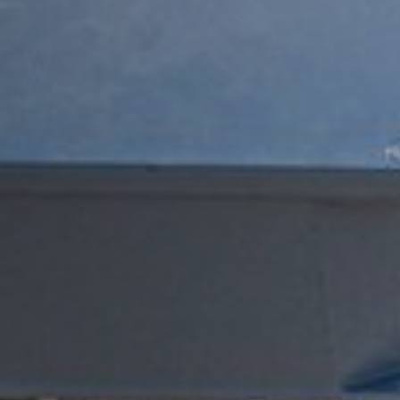
الفعالي
خطط لز