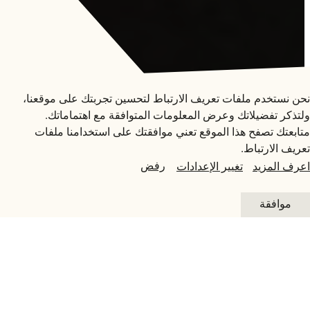
متاحف قطر على الخريطة
الفعاليات
استكشف متاحفنا، ومعارضنا، ومساحاتنا الإبداعية، المنتشرة
نحن نستخدم ملفات تعريف الارتباط لتحسين تجربتك على موقعنا،
في كافة أنحاء قطر، وتعرف على كل جديد. خطط لزيارتك
ولتذكر تفضيلاتك وعرض المعلومات المتوافقة مع اهتماماتك.
الآن أو ابحث عن أحد المرافق أو المواقع على الخريطة.
متابعتك تصفح هذا الموقع تعني موافقتك على استخدامنا ملفات
ورشة
تعريف الارتباط.
المتاحف وصالات العرض والمراكز الإبداعية
رفض
اعرف المزيد
تغيير الإعدادات
جلسة معاينة اللُقى الأثرية
الفن العام
التفاصيل
موافقة
المواقع الأثرية
12 أغسطس 2026 | 3 - 4:30 مساء
جولة
سرد القصص
نشاط مفتوح
ورشة
الفلاتر
اختر تاريخاً