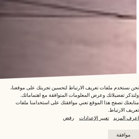
متاحف قطر على الخريطة
استكشف متاحفنا، ومعارضنا، ومساحاتنا الإبداعية، المنتشرة
نحن نستخدم ملفات تعريف الارتباط لتحسين تجربتك على موقعنا،
في كافة أنحاء قطر، وتعرف على كل جديد. خطط لزيارتك
ولتذكر تفضيلاتك وعرض المعلومات المتوافقة مع اهتماماتك.
الآن أو ابحث عن أحد المرافق أو المواقع على الخريطة.
متابعتك تصفح هذا الموقع تعني موافقتك على استخدامنا ملفات
تعريف الارتباط.
مطعم جيوان
المتاحف وصالات العرض والمراكز الإبداعية
رفض
اعرف المزيد
تغيير الإعدادات
الفن العام
احجز الآن
التفاصيل
موافقة
المواقع الأثرية